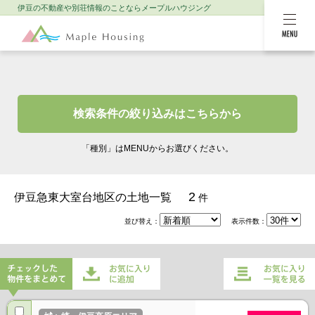
伊豆の不動産や別荘情報のことなら
メープルハウジング
MENU
検索条件の絞り込みはこちらから
「種別」はMENUからお選びください。
2
伊豆急東大室台地区の土地一覧
件
並び替え：
表示件数：
チェックした物件をまとめてお
お気に入り一覧を
気に入りに追加
見る