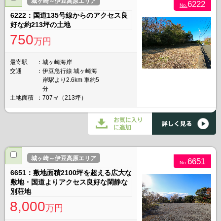
城ヶ崎～伊豆高原エリア
6222
No.
6222：国道135号線からのアクセス良
好な約213坪の土地
750
万円
最寄駅
城ヶ崎海岸
交通
伊豆急行線 城ヶ崎海
岸駅より2.6km 車約5
分
土地面積
707㎡（213坪）
城ヶ崎～伊豆高原エリア
6651
No.
6651：敷地面積2100坪を超える広大な
敷地・国道よりアクセス良好な閑静な
別荘地
8,000
万円