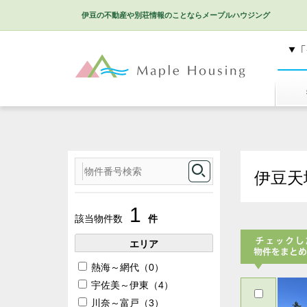
伊豆の不動産や別荘情報のことなら
メープルハウジング
特選
伊豆天
1
該当物件数
件
エリア
熱海～網代（0）
チェックした
宇佐美～伊東（4）
加
川奈～富戸（3）