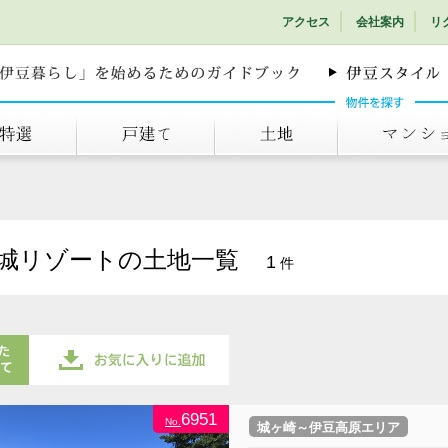
アクセス
会社案内
リ
戸建て
土地
マンション
城リゾートの土地一覧
1
件
物件をまとめてお気に入りに追
6951
No.
城ヶ崎～伊豆高原エリア