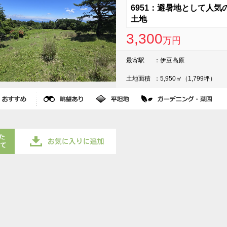
6951：避暑地として人気
土地
3,300
万円
最寄駅
伊豆高原
土地面積
5,950㎡（1,799坪）
物件をまとめてお気に入りに追