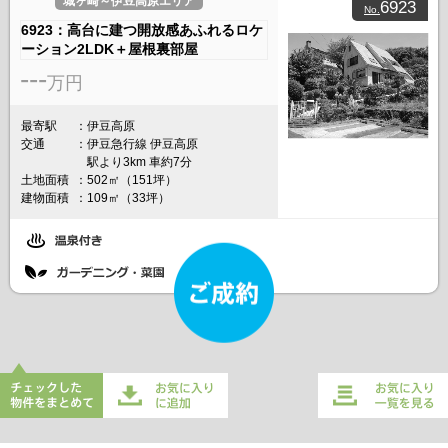
城ヶ崎～伊豆高原エリア
6923
No.
6923：高台に建つ開放感あふれるロケ
ーション2LDK＋屋根裏部屋
---
万円
最寄駅
伊豆高原
交通
伊豆急行線 伊豆高原
駅より3km 車約7分
土地面積
502㎡（151坪）
建物面積
109㎡（33坪）
チェックした物件をまとめてお
お気に入り一覧を