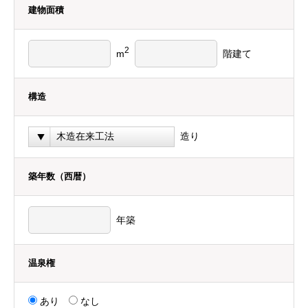
建物面積
2
m
階建て
構造
造り
築年数（西暦）
年築
温泉権
あり
なし