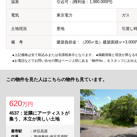
温泉
引込可：(権利金：1,980,000円)
電気
東京電力
ガス
土地現況
更地
引渡し
備 考
建築負担金：（200㎡迄）建築面積㎡×3,000
●上記価格は全て税込みまたは非課税表示となります。 ●掲載情報と現況が異なる
●お電話などでお問い合せの際はページ上部にある「物件No.」をスタッフにお伝
この物件を見た人はこちらの物件も見ています。
620
万円
4537：近隣にアーティストが
集う、木立が美しい土地
最寄駅
伊豆高原
交通
JR伊東線 伊豆高原駅