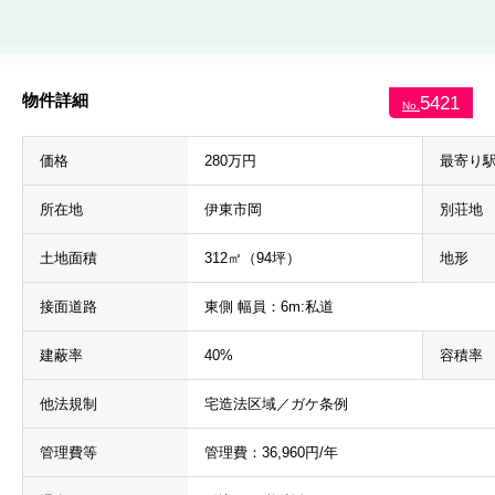
物件詳細
5421
No.
価格
280万円
最寄り
所在地
伊東市岡
別荘地
土地面積
312㎡（94坪）
地形
接面道路
東側 幅員：6m:私道
建蔽率
40%
容積率
他法規制
宅造法区域／ガケ条例
管理費等
管理費：36,960円/年