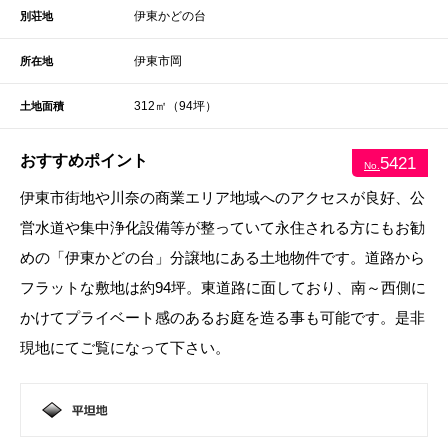
伊東かどの台
別荘地
伊東市岡
所在地
312㎡（94坪）
土地面積
おすすめポイント
5421
No.
伊東市街地や川奈の商業エリア地域へのアクセスが良好、公
営水道や集中浄化設備等が整っていて永住される方にもお勧
めの「伊東かどの台」分譲地にある土地物件です。道路から
フラットな敷地は約94坪。東道路に面しており、南～西側に
かけてプライベート感のあるお庭を造る事も可能です。是非
現地にてご覧になって下さい。