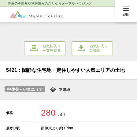
伊豆の不動産や別荘情報のことなら
メープルハウジング
MENU
お気に入り一覧を
お気に入りに追加
見る
5421：閑静な住宅地・定住しやすい人気エリアの土地
宇佐美～伊東エリア
280
価格
万円
南伊東より約3.7km
最寄り駅