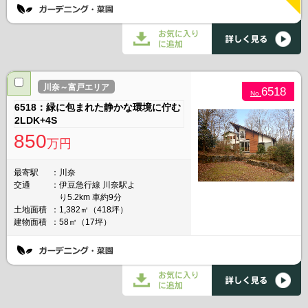
NEW
川奈～富戸エリア
6518
No.
6518：緑に包まれた静かな環境に佇む
2LDK+4S
850
万円
最寄駅
川奈
交通
伊豆急行線 川奈駅よ
り5.2km 車約9分
土地面積
1,382㎡（418坪）
建物面積
58㎡（17坪）