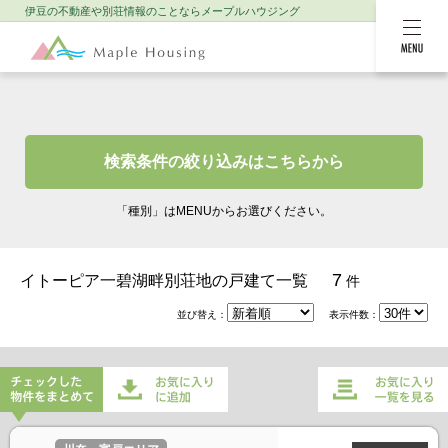
伊豆の不動産や別荘情報のことなら
メープルハウジング
MENU
検索条件の絞り込みはこちらから
「種別」はMENUからお選びください。
7
イトーピア一碧湖畔別荘地の戸建て一覧
件
並び替え：
表示件数：
チェックした物件をまとめてお
お気に入り一覧を
気に入りに追加
見る