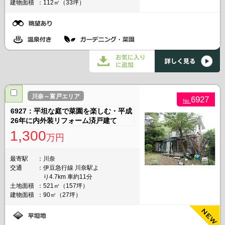
建物面積
112㎡（33坪）
川奈～富戸エリア
6927
No.
6927：平坦な庭で菜園を楽しむ・平成
26年に内外装リフォーム済戸建て
1,300
万円
最寄駅
川奈
交通
伊豆急行線 川奈駅よ
り4.7km 車約11分
土地面積
521㎡（157坪）
建物面積
90㎡（27坪）