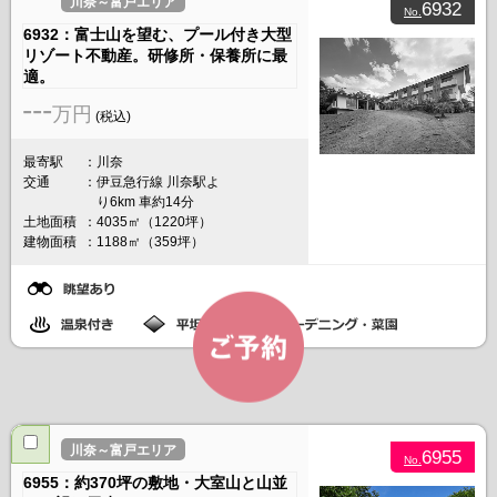
川奈～富戸エリア
6932
No.
6932：富士山を望む、プール付き大型
リゾート不動産。研修所・保養所に最
適。
---
万円
(税込)
最寄駅
川奈
交通
伊豆急行線 川奈駅よ
り6km 車約14分
土地面積
4035㎡（1220坪）
建物面積
1188㎡（359坪）
川奈～富戸エリア
6955
No.
6955：約370坪の敷地・大室山と山並