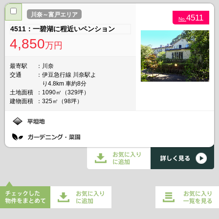
川奈～富戸エリア
4511
No.
4511：一碧湖に程近いペンション
4,850
万円
最寄駅
川奈
交通
伊豆急行線 川奈駅よ
り4.8km 車約8分
土地面積
1090㎡（329坪）
建物面積
325㎡（98坪）
チェックした物件をまとめてお
お気に入り一覧を