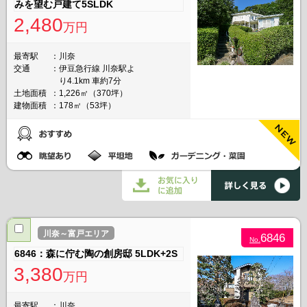
みを望む戸建て5SLDK
2,480
万円
最寄駅
川奈
交通
伊豆急行線 川奈駅よ
り4.1km 車約7分
土地面積
1,226㎡（370坪）
建物面積
178㎡（53坪）
NEW
川奈～富戸エリア
6846
No.
6846：森に佇む陶の創房邸 5LDK+2S
3,380
万円
最寄駅
川奈