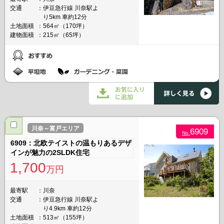
交通
伊豆急行線 川奈駅よ
り5km 車約12分
土地面積
564㎡（170坪）
建物面積
215㎡（65坪）
川奈～富戸エリア
6909
No.
6909：北欧テイストの温もりあるデザ
インが魅力の2SLDK住宅
1,700
万円
最寄駅
川奈
交通
伊豆急行線 川奈駅よ
り4.9km 車約12分
土地面積
513㎡（155坪）