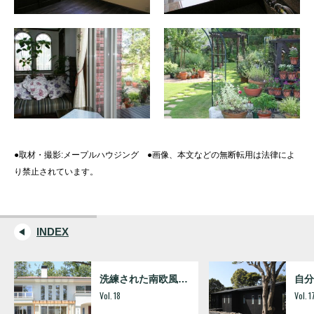
●取材・撮影:メープルハウジング ●画像、本文などの無断転用は法律によ
り禁止されています。
INDEX
洗練された南欧風スタイルの家
Vol.
18
Vol.
1