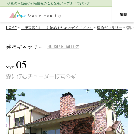
伊豆の不動産や別荘情報のことなら
メープルハウジング
MENU
HOME
「伊豆暮らし」を始めるためのガイドブック
建物ギャラリー
森に
建物ギャラリー
HOUSING GALLERY
05
Style
森に佇むチューダー様式の家