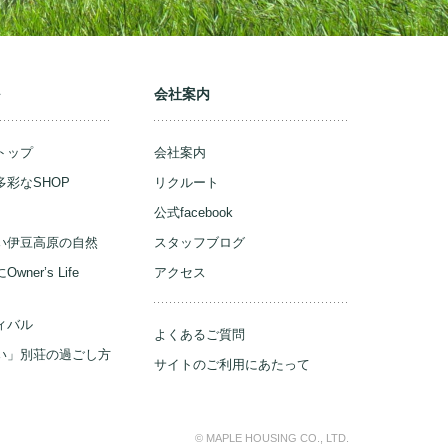
ル
会社案内
トップ
会社案内
彩なSHOP
リクルート
公式facebook
い伊豆高原の自然
スタッフブログ
ner’s Life
アクセス
ィバル
よくあるご質問
い」別荘の過ごし方
サイトのご利用にあたって
© MAPLE HOUSING CO., LTD.