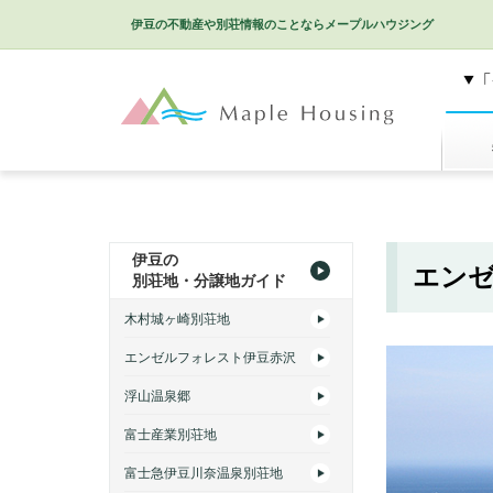
伊豆の不動産や別荘情報のことなら
メープルハウジング
特選
伊豆の
エン
別荘地・分譲地ガイド
木村城ヶ崎別荘地
エンゼルフォレスト伊豆赤沢
浮山温泉郷
富士産業別荘地
富士急伊豆川奈温泉別荘地