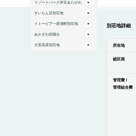
リゾートパーク伊豆あたがわ
すいらん荘別荘地
イトーピア一碧湖畔別荘地
別荘地詳細
あかざわ恒陽台
大室高原別荘地
所在地
総区画
管理費 /
管理組合費