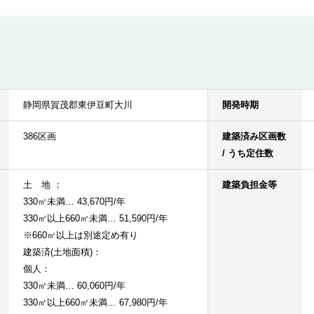
静岡県賀茂郡東伊豆町大川
開発時期
386区画
建築済み区画数
/ うち定住数
土 地 ：
建築負担金等
330㎡未満… 43,670円/年
330㎡以上660㎡未満… 51,590円/年
※660㎡以上は別途定め有り
建築済(土地面積)：
個人：
330㎡未満… 60,060円/年
330㎡以上660㎡未満… 67,980円/年