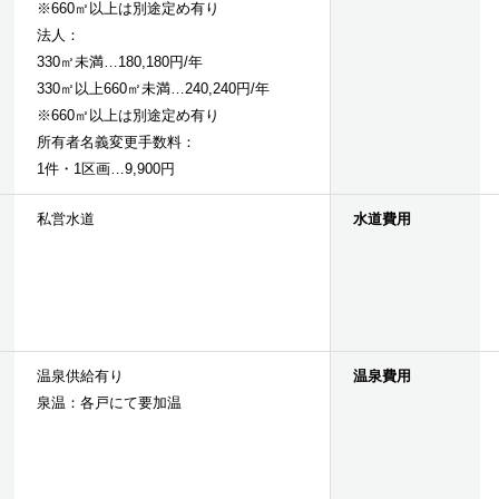
※660㎡以上は別途定め有り
法人：
330㎡未満…180,180円/年
330㎡以上660㎡未満…240,240円/年
※660㎡以上は別途定め有り
所有者名義変更手数料：
1件・1区画…9,900円
私営水道
水道費用
温泉供給有り
温泉費用
泉温：各戸にて要加温