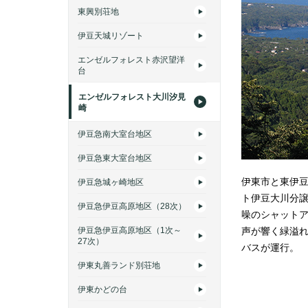
東興別荘地
伊豆天城リゾート
エンゼルフォレスト赤沢望洋
台
エンゼルフォレスト大川汐見
崎
伊豆急南大室台地区
伊豆急東大室台地区
伊東市と東伊
伊豆急城ヶ崎地区
ト伊豆大川分
伊豆急伊豆高原地区（28次）
噪のシャット
伊豆急伊豆高原地区（1次～
声が響く緑溢
27次）
バスが運行。
伊東丸善ランド別荘地
伊東かどの台