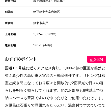
城ヶ崎海岸より約3.3km
最寄り駅
伊豆急東大室台地区
別荘地
伊東市富戸
所在地
1,065㎡（322坪）
土地面積
146㎡（44坪）
建物面積
おすすめポイント
2624
No.
国道135号線に近くアクセス良好。1,000㎡超の区画が整然と
並ぶ希少性の高い東大室台の不動産物件です。リビングは和
室と続き間になっており広々と開放的で2面採光で日々の暮
らしを明るく照らしてくれます。他のお部屋も8帖以上で収
納スペースも豊富ですのでゆったりとご使用いただけます。
お風呂は石張りで雰囲気もたっぷり、温泉付ですのでいつで