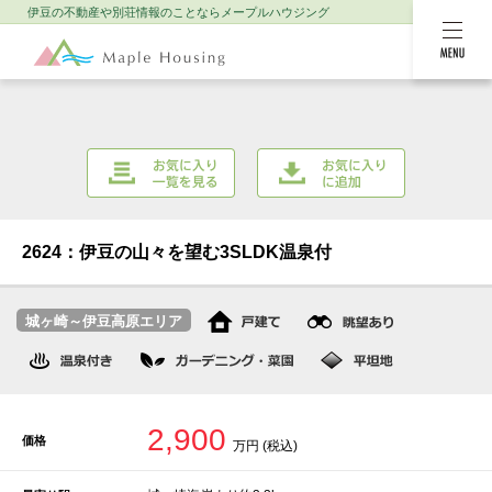
伊豆の不動産や別荘情報のことなら
メープルハウジング
MENU
お気に入り一覧を
お気に入りに追加
見る
2624：伊豆の山々を望む3SLDK温泉付
城ヶ崎～伊豆高原エリア
2,900
価格
万円 (税込)