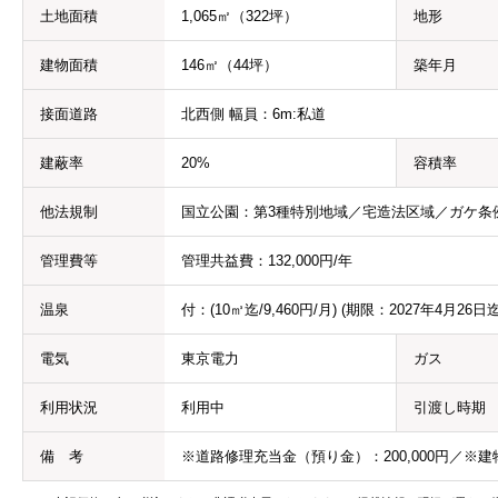
土地面積
1,065㎡（322坪）
地形
建物面積
146㎡（44坪）
築年月
接面道路
北西側 幅員：6m:私道
建蔽率
20%
容積率
他法規制
国立公園：第3種特別地域／宅造法区域／ガケ条
管理費等
管理共益費：132,000円/年
温泉
付：(10㎥迄/9,460円/月) (期限：2027年4月26日迄
電気
東京電力
ガス
利用状況
利用中
引渡し時期
備 考
※道路修理充当金（預り金）：200,000円／