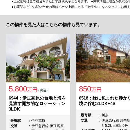
●上記価格は全て税込みまたは非課税表示となります。 ●掲載情報と現況が異なる
●お電話などでお問い合せの際はページ上部にある「物件No.」をスタッフにお伝
この物件を見た人はこちらの物件も見ています。
5,800
850
万円
万円
(税込)
6944：伊豆高原の台地と海を
6518：緑に包まれた静か
見渡す開放的なロケーション
境に佇む2LDK+4S
3LDK
最寄駅
川奈
交通
伊豆急行線 川奈
最寄駅
伊豆高原
り5.2km 車約9分
交通
伊豆急行線 伊豆高原