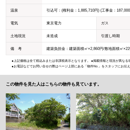
温泉
引込可：(権利金：1,885,710円) (工事金：187,000
電気
東京電力
ガス
土地現況
未造成
引渡し時期
備 考
建築負担金：建築面積㎡×2,860円/敷地面積㎡×22
●上記価格は全て税込みまたは非課税表示となります。 ●掲載情報と現況が異なる
●お電話などでお問い合せの際はページ上部にある「物件No.」をスタッフにお伝
この物件を見た人はこちらの物件も見ています。