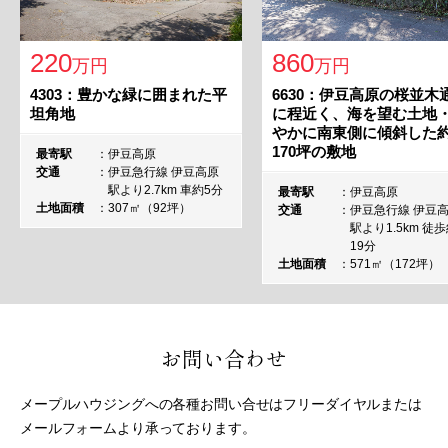
220
860
万円
万円
4303：豊かな緑に囲まれた平
6630：伊豆高原の桜並木
坦角地
に程近く、海を望む土地
やかに南東側に傾斜した
170坪の敷地
最寄駅
伊豆高原
交通
伊豆急行線 伊豆高原
駅より2.7km 車約5分
最寄駅
伊豆高原
土地面積
307㎡（92坪）
交通
伊豆急行線 伊豆
駅より1.5km 徒
19分
土地面積
571㎡（172坪）
お問い合わせ
メープルハウジングへの各種お問い合せはフリーダイヤルまたは
メールフォームより承っております。