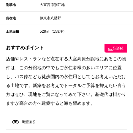
大室高原別荘地
別荘地
伊東市八幡野
所在地
528㎡（159坪）
土地面積
おすすめポイント
5694
No.
店舗やレストランなど点在する大室高原分譲地にあるこの物
件は、この分譲地の中でもご永住者様の多いエリアに位置
し、バス停なども徒歩圏内の永住用としてもお考えいただけ
る土地です。新築をお考えでトータルご予算を抑えたい言う
方はぜひ、現地をご覧になってみて下さい。基礎代は掛かり
ますが高台の方へ建築すると海も望めます。