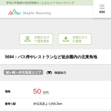
伊豆の不動産や別荘情報のことなら
メープルハウジング
MENU
お気に入り一覧を
お気に入りに追加
見る
5694：バス停やレストランなど徒歩圏内の北東角地
城ヶ崎～伊豆高原エリア
50
価格
万円
伊豆高原より約6.2km
最寄り駅