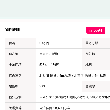
物件詳細
5694
No.
価格
50万円
最寄り駅
所在地
伊東市八幡野
別荘地
土地面積
528㎡（159坪）
地形
接面道路
北西側 幅員：4m:私道 / 北東側 幅員：4m:私道
建蔽率
20%
容積率
他法規制
国立公園：第3種特別地域／宅造法区域／ガケ条
管理費等
自治会費：8,400円/年