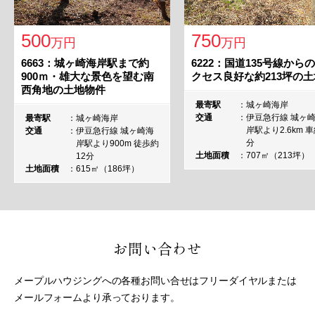
500
750
万円
万円
6663：城ヶ崎海岸駅まで約
6222：国道135号線から
900ｍ・雄大な景色を望む南
クセス良好な約213坪の土
西角地の土地物件
最寄駅
城ヶ崎海岸
交通
伊豆急行線 城ヶ
最寄駅
城ヶ崎海岸
岸駅より2.6km 車
交通
伊豆急行線 城ヶ崎海
分
岸駅より900m 徒歩約
土地面積
707㎡（213坪）
12分
土地面積
615㎡（186坪）
お問い合わせ
メープルハウジングへの各種お問い合せはフリーダイヤルまたは
メールフォームより承っております。