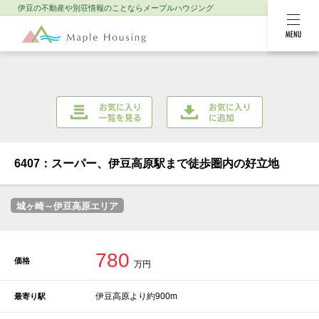
伊豆の不動産や別荘情報のことなら
メープルハウジング
MENU
お気に入り一覧を
お気に入りに追加
見る
6407：スーパー、伊豆高原駅まで徒歩圏内の好立地
城ヶ崎～伊豆高原エリア
780
価格
万円
伊豆高原より約900m
最寄り駅