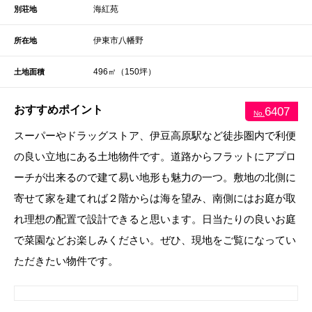
海紅苑
別荘地
伊東市八幡野
所在地
496㎡（150坪）
土地面積
おすすめポイント
6407
No.
スーパーやドラッグストア、伊豆高原駅など徒歩圏内で利便
の良い立地にある土地物件です。道路からフラットにアプロ
ーチが出来るので建て易い地形も魅力の一つ。敷地の北側に
寄せて家を建てれば２階からは海を望み、南側にはお庭が取
れ理想の配置で設計できると思います。日当たりの良いお庭
で菜園などお楽しみください。ぜひ、現地をご覧になってい
ただきたい物件です。