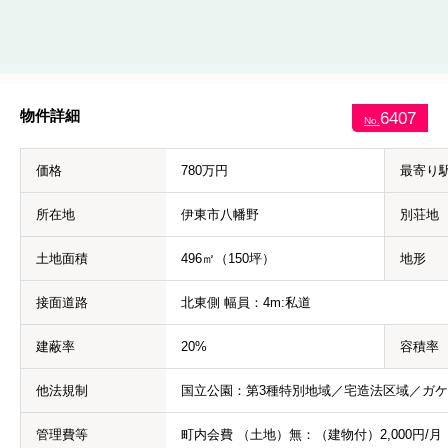
物件詳細
6407
No.
価格
780万円
最寄り
所在地
伊東市八幡野
別荘地
土地面積
496㎡（150坪）
地形
接面道路
北東側 幅員：4m:私道
建蔽率
20%
容積率
他法規制
国立公園：第3種特別地域／宅造法区域／ガ
管理費等
町内会費 （土地）無：（建物付）2,000円/月