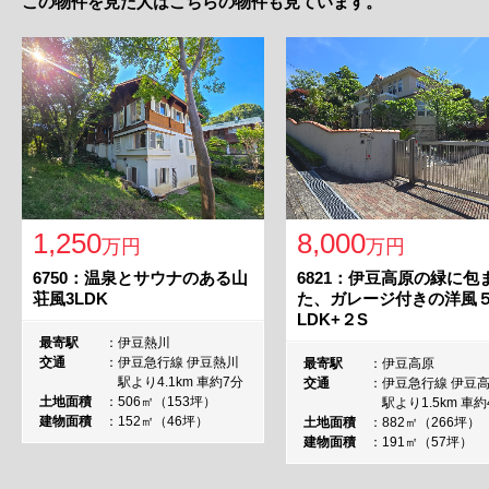
この物件を見た人はこちらの物件も見ています。
1,250
8,000
万円
万円
6750：温泉とサウナのある山
6821：伊豆高原の緑に包
荘風3LDK
た、ガレージ付きの洋風
LDK+２S
最寄駅
伊豆熱川
交通
伊豆急行線 伊豆熱川
最寄駅
伊豆高原
駅より4.1km 車約7分
交通
伊豆急行線 伊豆
土地面積
506㎡（153坪）
駅より1.5km 車約
建物面積
152㎡（46坪）
土地面積
882㎡（266坪）
建物面積
191㎡（57坪）