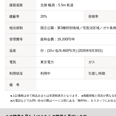
接面道路
北側 幅員：5.5m:私道
建蔽率
20%
容積率
他法規制
国立公園：第3種特別地域／宅造法区域／ガケ条
管理費等
親和会費：19,200円/年
温泉
付：(10㎥迄/9,460円/月) (2026年9月30日)
電気
東京電力
ガス
利用状況
利用中
引渡し時期
備 考
●上記価格は全て税込みまたは非課税表示となります。 ●掲載情報と現況が異なる
●お電話などでお問い合せの際はページ上部にある「物件No.」をスタッフにお伝