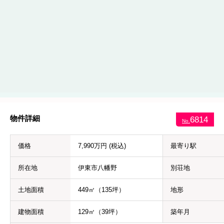
物件詳細
6814
No.
価格
7,990万円 (税込)
最寄り駅
所在地
伊東市八幡野
別荘地
土地面積
449㎡（135坪）
地形
建物面積
129㎡（39坪）
築年月