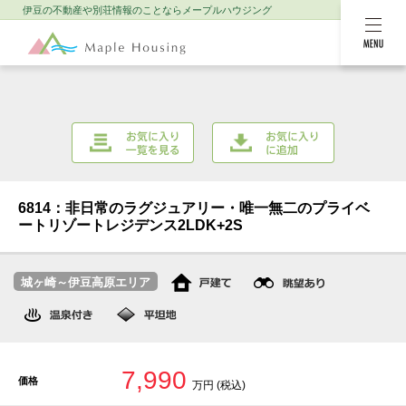
伊豆の不動産や別荘情報のことなら
メープルハウジング
MENU
お気に入り一覧を
お気に入りに追加
見る
6814：非日常のラグジュアリー・唯一無二のプライベ
ートリゾートレジデンス2LDK+2S
城ヶ崎～伊豆高原エリア
7,990
価格
万円 (税込)