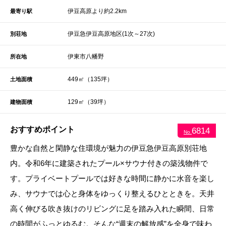
伊豆高原より約2.2km
最寄り駅
伊豆急伊豆高原地区(1次～27次)
別荘地
伊東市八幡野
所在地
449㎡（135坪）
土地面積
129㎡（39坪）
建物面積
おすすめポイント
6814
No.
豊かな自然と閑静な住環境が魅力の伊豆急伊豆高原別荘地
内。令和6年に建築されたプール×サウナ付きの築浅物件で
す。プライベートプールでは好きな時間に静かに水音を楽し
み、サウナでは心と身体をゆっくり整えるひとときを。天井
高く伸びる吹き抜けのリビングに足を踏み入れた瞬間、日常
の時間がふっとゆるむ。そんな“週末の解放感”を全身で味わ