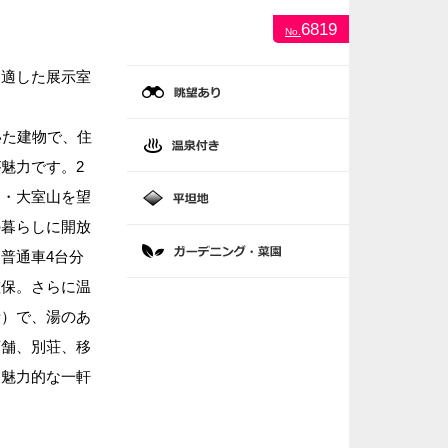
6819
No.
も適した展示室
いた建物で、住
魅力です。2
島・大室山を望
の暮らしに開放
普通車4台分
確保。さらに温
費）で、湯のあ
店舗、別荘、移
る魅力的な一軒