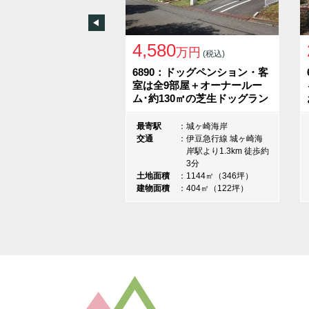
Previous
4,580
万円
(税込)
6890：ドッグペンション・客
室は全9部屋＋オーナールー
ム･約130㎡の芝生ドッグラン
最寄駅
城ヶ崎海岸
交通
伊豆急行線 城ヶ崎海
岸駅より1.3km 徒歩約
3分
土地面積
1144㎡（346坪）
建物面積
404㎡（122坪）