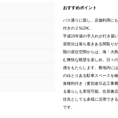
おすすめポイント
バス通りに面し、店舗利用に
付きの２SLDK。
平成15年築の手入れが行き届
居部分は落ち着きある間取りが
階の居住空間からは、海・大
む爽快な眺望を楽しめ、日々
感をもたらします。敷地内には
のゆとりある駐車スペースを
泉権利付き（要別途引込工事
る暮らしも実現可能。住居兼
住先としても多様に活用でき
です。