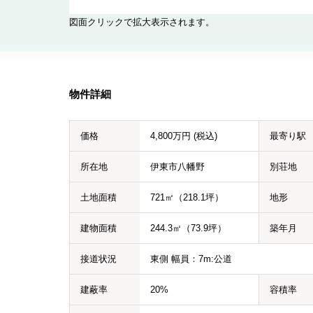
図面クリックで拡大表示されます。
物件詳細
価格
4,800万円 (税込)
最寄り駅
所在地
伊東市八幡野
別荘地
土地面積
721㎡（218.1坪）
地形
建物面積
244.3㎡（73.9坪）
築年月
接道状況
東側 幅員：7m:公道
建蔽率
20%
容積率