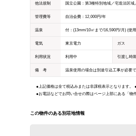
他法規制
国立公園：第3種特別地域／宅造法区域
管理費等
自治会費：12,000円/年
温泉
付：(13mm/10㎥まで/16,590円/月) (
電気
東京電力
ガス
利用状況
利用中
引渡し時
備 考
温泉使用の場合は別途引込工事が必要
●上記価格は全て税込みまたは非課税表示となります。 
●お電話などでお問い合せの際はページ上部にある「物件
この物件のある別荘地情報