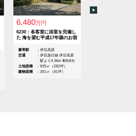
Next
6,480
4,850
万円
万円
6230：各客室に浴室を完備し
4511：一碧湖に程
た 海を望む平成17年築のお宿
ョン
最寄駅
伊豆高原
最寄駅
川奈
交通
伊豆急行線 伊豆高原
交通
伊豆急行線
駅より4.3km 車約8分
り4.8km 
土地面積
935㎡（282坪）
土地面積
1090㎡（3
建物面積
301㎡（91坪）
建物面積
325㎡（9