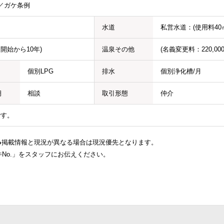
／ガケ条例
水道
私営水道：(使用料40㎥迄
使用開始から10年)
温泉その他
(名義変更料：220,000
個別LPG
排水
個別浄化槽/月
期
相談
取引形態
仲介
です。
●掲載情報と現況が異なる場合は現況優先となります。
No.」をスタッフにお伝えください。