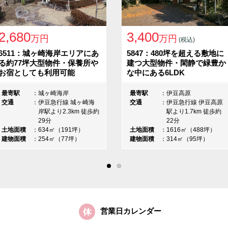
2,680
3,400
万円
万円
(税込)
6511：城ヶ崎海岸エリアにあ
5847：480坪を超える敷地に
る約77坪大型物件・保養所や
建つ大型物件・閑静で緑豊か
お宿としても利用可能
な中にある6LDK
最寄駅
城ヶ崎海岸
最寄駅
伊豆高原
交通
伊豆急行線 城ヶ崎海
交通
伊豆急行線 伊豆高原
岸駅より2.3km 徒歩約
駅より1.7km 徒歩約
29分
22分
土地面積
634㎡（191坪）
土地面積
1616㎡（488坪）
建物面積
254㎡（77坪）
建物面積
314㎡（95坪）
営業日カレンダー