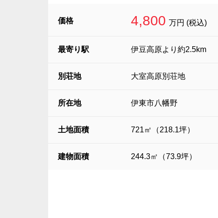
4,800
価格
万円 (税込)
最寄り駅
伊豆高原より約2.5km
別荘地
大室高原別荘地
所在地
伊東市八幡野
土地面積
721㎡（218.1坪）
建物面積
244.3㎡（73.9坪）