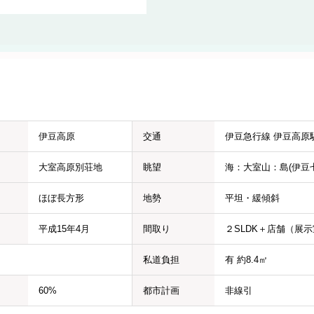
伊豆高原
交通
伊豆急行線 伊豆高原駅
大室高原別荘地
眺望
海：大室山：島(伊豆
ほぼ長方形
地勢
平坦・緩傾斜
平成15年4月
間取り
２SLDK＋店舗（展
私道負担
有 約8.4㎡
60%
都市計画
非線引