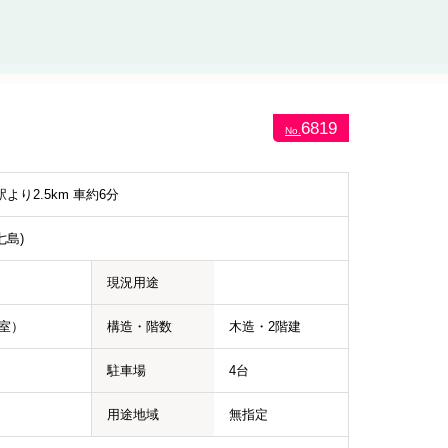
6819
No.
より2.5km 車約6分
七島)
現況用途
示室）
構造・階数
木造・2階建
駐車場
4台
用途地域
無指定