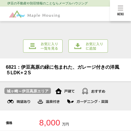
伊豆の不動産や別荘情報のことなら
メープルハウジング
MENU
お気に入り一覧を
お気に入りに追加
見る
6821：伊豆高原の緑に包まれた、ガレージ付きの洋風
５LDK+２S
城ヶ崎～伊豆高原エリア
8,000
価格
万円