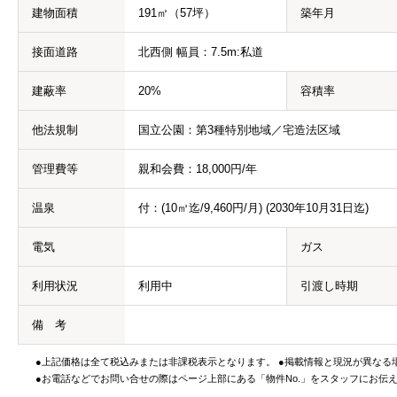
建物面積
191㎡（57坪）
築年月
接面道路
北西側 幅員：7.5m:私道
建蔽率
20%
容積率
他法規制
国立公園：第3種特別地域／宅造法区域
管理費等
親和会費：18,000円/年
温泉
付：(10㎥迄/9,460円/月) (2030年10月31日迄)
電気
ガス
利用状況
利用中
引渡し時期
備 考
●上記価格は全て税込みまたは非課税表示となります。 ●掲載情報と現況が異なる
●お電話などでお問い合せの際はページ上部にある「物件No.」をスタッフにお伝