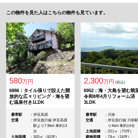
この物件を見た人はこちらの物件も見ています。
2,300
580
万円
万円
(税込)
6952：海・大島を望む
6886：タイル張りで設えた開
令和8年4月リフォーム済
放的な広々リビング・海を望
3LDK
む温泉付き1LDK
最寄駅
川奈
最寄駅
伊豆高原
交通
伊豆急行線 川奈
交通
伊豆急行線 伊豆高原
り4km 車約14分
駅より7.8km 車約13
土地面積
251㎡（75坪）
分
建物面積
79㎡（24坪）
土地面積
305㎡（92坪）