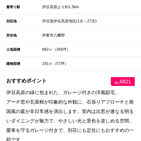
伊豆高原より約1.5km
最寄り駅
伊豆急伊豆高原地区(1次～27次)
別荘地
伊東市八幡野
所在地
882㎡（266坪）
土地面積
191㎡（57坪）
建物面積
おすすめポイント
6821
No.
伊豆高原の緑に包まれた、ガレージ付きの洋風邸宅。
アーチ窓や瓦屋根が印象的な外観に、石張りアプローチと南
国風の庭が非日常感を演出します。室内は出窓が連なる明る
いダイニングが魅力で、やさしい光と景色を楽しめる空間。
愛車を守るガレージ付きで、別荘にも定住にもおすすめの一
邸です。