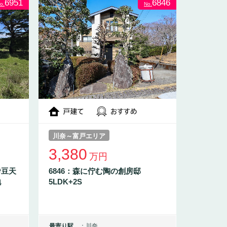
6951
6846
o.
No.
川奈～富戸エリア
3,380
万円
伊豆天
6846：森に佇む陶の創房邸
地
5LDK+2S
最寄り駅
川奈