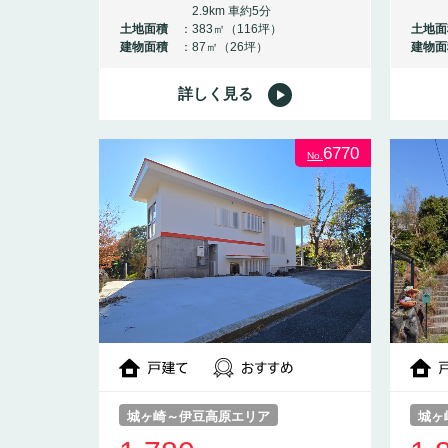
2.9km 車約5分
土地面積
383㎡（116坪）
土地面
建物面積
87㎡（26坪）
建物面
詳しく見る
6770
No.
城ヶ崎～伊豆高原エリア
城ヶ