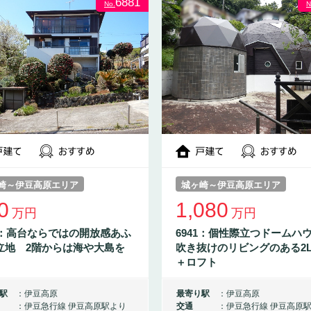
6881
No.
N
崎～伊豆高原エリア
城ヶ崎～伊豆高原エリア
0
1,080
万円
万円
81：高台ならではの開放感あふ
6941：個性際立つドームハ
立地 2階からは海や大島を
吹き抜けのリビングのある2L
＋ロフト
駅
伊豆高原
最寄り駅
伊豆高原
伊豆急行線 伊豆高原駅より
交通
伊豆急行線 伊豆高原