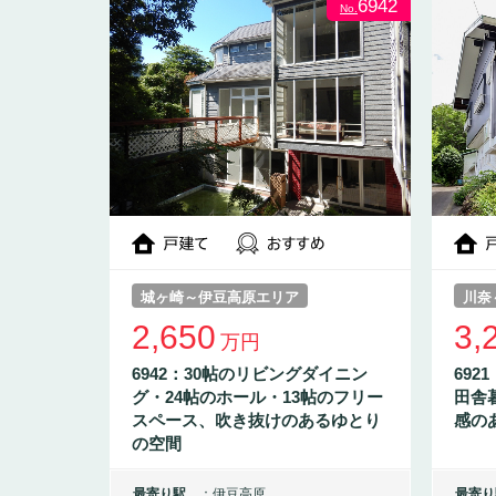
6942
No.
城ヶ崎～伊豆高原エリア
川奈
2,650
3,
万円
6942：30帖のリビングダイニン
692
グ・24帖のホール・13帖のフリー
田舎
スペース、吹き抜けのあるゆとり
感の
の空間
最寄り駅
伊豆高原
最寄り