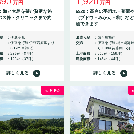
890
1,920
万円
万円
79：海と大島を望む贅沢な眺
6928：高台の平坦地・菜園
バス停・クリニックまで約
（ブドウ・みかん・柿）など
ｍ
穫できます
駅
伊豆高原
最寄り駅
城ヶ崎海岸
伊豆急行線 伊豆高原駅より
交通
伊豆急行線 城ヶ崎海
3.1km 車約8分
り1.1km 徒歩約16分
積
289㎡（87坪）
土地面積
527㎡（159坪）
積
123㎡（37坪）
建物面積
145㎡（44坪）
詳しく見る
詳しく見る
6952
No.
N