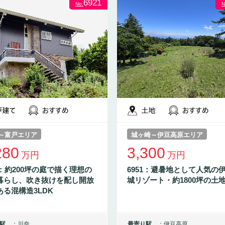
6921
No.
N
～富戸エリア
城ヶ崎～伊豆高原エリア
280
3,300
万円
万円
1：約200坪の庭で描く理想の
6951：避暑地として人気の
暮らし、吹き抜けを配し開放
城リゾート・約1800坪の土
ある混構造3LDK
駅
川奈
最寄り駅
伊豆高原