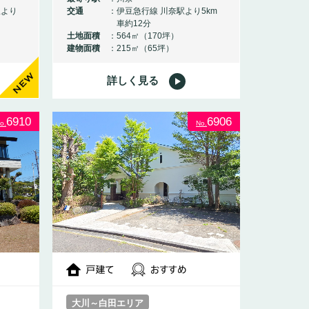
駅より
交通
伊豆急行線 川奈駅より5km
車約12分
土地面積
564㎡（170坪）
建物面積
215㎡（65坪）
詳しく見る
NEW
6910
6906
o.
No.
大川～白田エリア