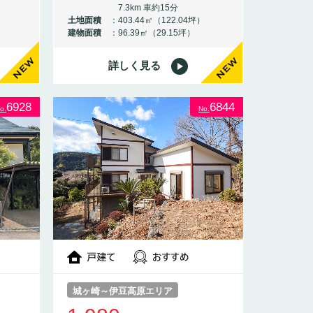
7.3km 車約15分
土地面積
403.44㎡（122.04坪）
建物面積
96.39㎡（29.15坪）
詳しく見る
NEW
NEW
6928
6844
o.
No.
城ヶ崎～伊豆高原エリア