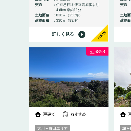
交通
伊豆急行線 伊豆高原駅より
交通
4.6km 車約11分
土地面積
838㎡（253坪）
土地面
建物面積
330㎡（99坪）
建物面
詳しく見る
NEW
6858
No.
大川～白田エリア
城ヶ