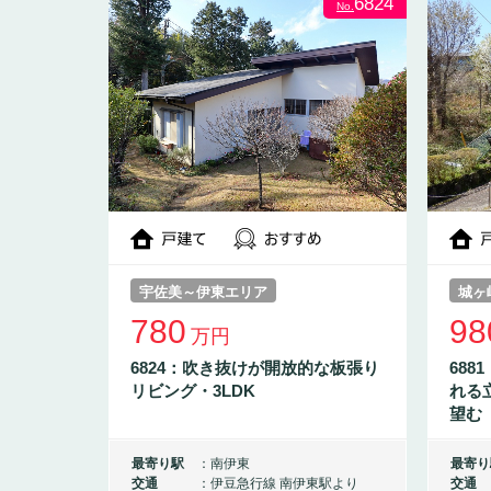
6824
No.
宇佐美～伊東エリア
城ヶ
780
98
万円
6824：吹き抜けが開放的な板張り
68
リビング・3LDK
れる
望む
最寄り駅
南伊東
最寄り
交通
伊豆急行線 南伊東駅より
交通