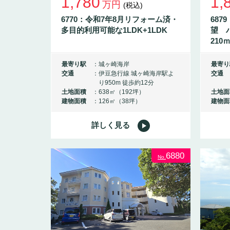
1,780
1,
万円
(税込)
6770：令和7年8月リフォーム済・
68
多目的利用可能な1LDK+1LDK
望 
210
最寄り駅
城ヶ崎海岸
最寄り
交通
伊豆急行線 城ヶ崎海岸駅よ
交通
り950m 徒歩約12分
土地面積
638㎡（192坪）
土地面
建物面積
126㎡（38坪）
建物面
詳しく見る
6880
No.