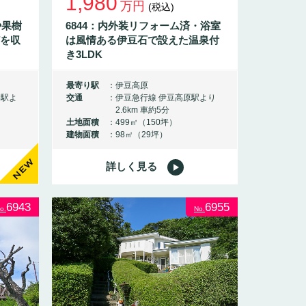
1,980
万円
(税込)
や果樹
6844：内外装リフォーム済・浴室
を収
は風情ある伊豆石で設えた温泉付
き3LDK
最寄り駅
伊豆高原
岸駅よ
交通
伊豆急行線 伊豆高原駅より
2.6km 車約5分
土地面積
499㎡（150坪）
建物面積
98㎡（29坪）
詳しく見る
NEW
6943
6955
o.
No.