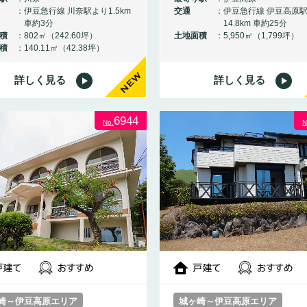
伊豆急行線 川奈駅より1.5km
交通
伊豆急行線 伊豆高原
車約3分
14.8km 車約25分
積
802㎡（242.60坪）
土地面積
5,950㎡（1,799坪）
積
140.11㎡（42.38坪）
詳しく見る
詳しく見る
NEW
6944
No.
N
崎～伊豆高原エリア
城ヶ崎～伊豆高原エリア