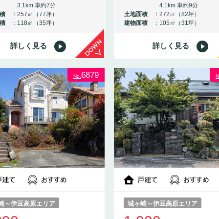
3.1km 車約7分
4.1km 車約9分
積
257㎡（77坪）
土地面積
272㎡（82坪）
積
118㎡（35坪）
建物面積
105㎡（31坪）
詳しく見る
詳しく見る
DOWN
6879
No.
N
崎～伊豆高原エリア
城ヶ崎～伊豆高原エリア