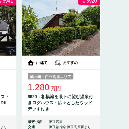
6941
6920
o.
No.
城ヶ崎～伊豆高原エリア
1,280
万円
ウス・
6920：相模湾を眼下に望む温泉付
DK
きログハウス・広々としたウッド
デッキ付き
最寄り駅
伊豆高原
駅より
交通
伊豆急行線 伊豆高原駅より