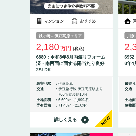
城ヶ崎～伊豆高原エリア
川奈
2,180
2,
万円
(税込)
6880：令和8年8月内装リフォーム
69
済・南西面に面する陽当たり良好
8年4
2SLDK
最寄り駅
伊豆高原
最寄り
交通
伊豆急行線 伊豆高原駅より
交通
700m 徒歩約10分
土地面積
6,609㎡（1,999坪）
土地面
専有面積
71.43㎡（21.6坪）
建物面
詳しく見る
NEW