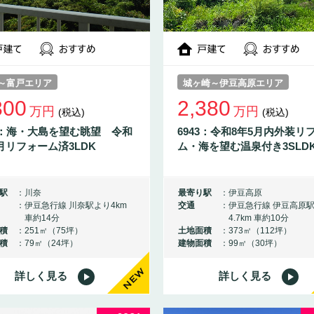
～富戸エリア
城ヶ崎～伊豆高原エリア
300
2,380
万円
万円
(税込)
(税込)
52：海・大島を望む眺望 令和
6943：令和8年5月内外装リ
月リフォーム済3LDK
ム・海を望む温泉付き3SLD
駅
川奈
最寄り駅
伊豆高原
伊豆急行線 川奈駅より4km
交通
伊豆急行線 伊豆高原
車約14分
4.7km 車約10分
積
251㎡（75坪）
土地面積
373㎡（112坪）
積
79㎡（24坪）
建物面積
99㎡（30坪）
詳しく見る
詳しく見る
NEW