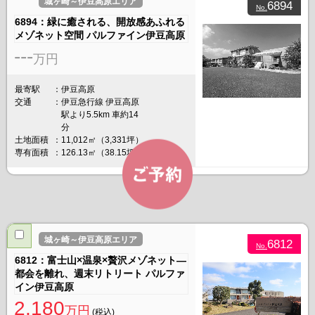
城ヶ崎～伊豆高原エリア
6894
No.
6894：緑に癒される、開放感あふれる
メゾネット空間 パルファイン伊豆高原
---
万円
最寄駅
伊豆高原
交通
伊豆急行線 伊豆高原
駅より5.5km 車約14
分
土地面積
11,012㎡（3,331坪）
専有面積
126.13㎡（38.15坪）
城ヶ崎～伊豆高原エリア
6812
No.
6812：富士山×温泉×贅沢メゾネット―
都会を離れ、週末リトリート パルファ
イン伊豆高原
2,180
万円
(税込)