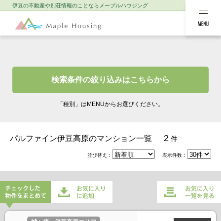
伊豆の不動産や別荘情報のことなら
メープルハウジング
MENU
検索条件の絞り込みはこちらから
「種別」はMENUからお選びください。
2
パルファイン伊豆高原のマンション一覧
件
並び替え：
表示件数：
チェックした物件をまとめてお
お気に入り一覧を
気に入りに追加
見る