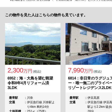
この物件を見た人はこちらの物件も見ています。
2,300
7,990
万円
万円
(税込)
(税込)
6952：海・大島を望む眺望
6814：非日常のラグジュ
令和8年4月リフォーム済
ー・唯一無二のプライベ
3LDK
リゾートレジデンス2LDK+
最寄駅
川奈
最寄駅
伊豆高原
交通
伊豆急行線 川奈駅よ
交通
伊豆急行線 伊豆
り4km 車約14分
駅より2.2km 徒
土地面積
251㎡（75坪）
28分