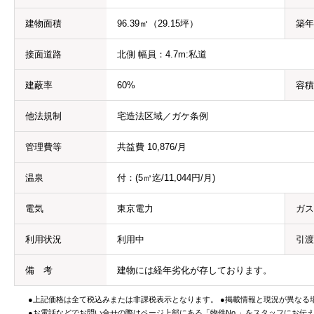
建物面積
96.39㎡（29.15坪）
築年
接面道路
北側 幅員：4.7m:私道
建蔽率
60%
容積
他法規制
宅造法区域／ガケ条例
管理費等
共益費 10,876/月
温泉
付：(5㎥迄/11,044円/月)
電気
東京電力
ガス
利用状況
利用中
引渡
備 考
建物には経年劣化が存しております。
●上記価格は全て税込みまたは非課税表示となります。 ●掲載情報と現況が異なる
●お電話などでお問い合せの際はページ上部にある「物件No.」をスタッフにお伝