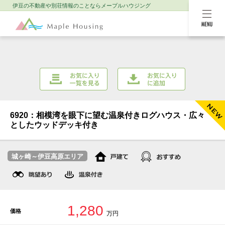
伊豆の不動産や別荘情報のことなら
メープルハウジング
MENU
お気に入り一覧を
お気に入りに追加
見る
6920：相模湾を眼下に望む温泉付きログハウス・広々
としたウッドデッキ付き
NEW
城ヶ崎～伊豆高原エリア
1,280
価格
万円