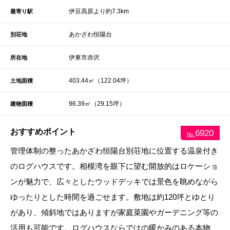
伊豆高原より約7.3km
最寄り駅
あかざわ恒陽台
別荘地
伊東市赤沢
所在地
403.44㎡（122.04坪）
土地面積
96.39㎡（29.15坪）
建物面積
おすすめポイント
6920
No.
管理体制の整ったあかざわ恒陽台別荘地に位置する温泉付き
のログハウスです。相模湾を眼下に望む開放的はロケーショ
ンが魅力で、広々としたウッドデッキでは景色を眺めながら
ゆったりとした時間を過ごせます。敷地は約120坪とゆとり
があり、傾斜地ではありますが家庭菜園やガーデニング等の
活用も可能です。ログハウスならではの暖かみのある本物