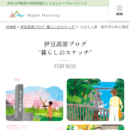
伊豆の不動産や別荘情報のことなら
メープルハウジング
MENU
HOME
伊豆高原ブログ “暮らしのスケッチ”
ちばえん展・壺中天の本と珈琲
伊豆高原ブログ
“暮らしのスケッチ”
STAFF BLOG