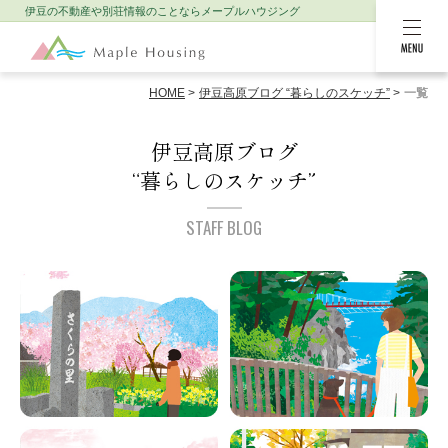
伊豆の不動産や別荘情報のことなら
メープルハウジング
MENU
HOME
伊豆高原ブログ “暮らしのスケッチ”
一覧
伊豆高原ブログ
“暮らしのスケッチ”
STAFF BLOG