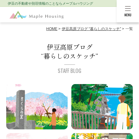
伊豆の不動産や別荘情報のことなら
メープルハウジング
MENU
HOME
伊豆高原ブログ “暮らしのスケッチ”
一覧
伊豆高原ブログ
“暮らしのスケッチ”
STAFF BLOG