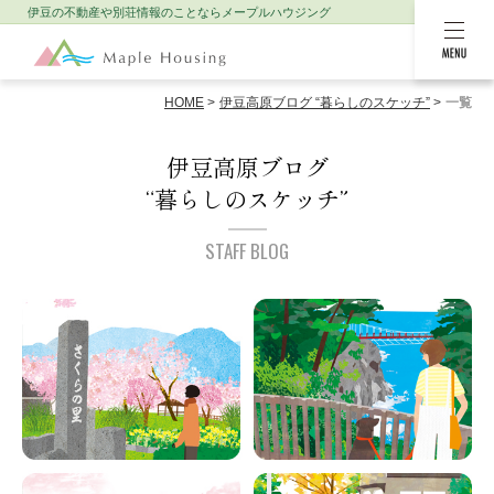
伊豆の不動産や別荘情報のことなら
メープルハウジング
MENU
HOME
伊豆高原ブログ “暮らしのスケッチ”
一覧
伊豆高原ブログ
“暮らしのスケッチ”
STAFF BLOG