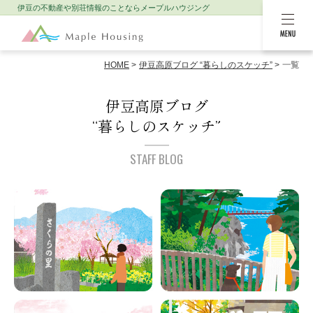
伊豆の不動産や別荘情報のことなら
メープルハウジング
MENU
HOME
伊豆高原ブログ “暮らしのスケッチ”
一覧
伊豆高原ブログ
“暮らしのスケッチ”
STAFF BLOG