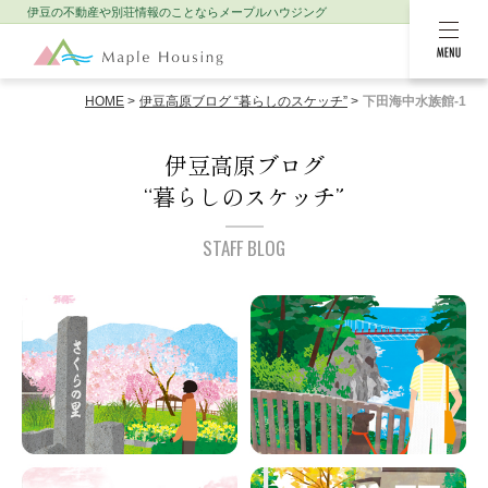
伊豆の不動産や別荘情報のことなら
メープルハウジング
MENU
HOME
伊豆高原ブログ “暮らしのスケッチ”
下田海中水族館-1
伊豆高原ブログ
“暮らしのスケッチ”
STAFF BLOG