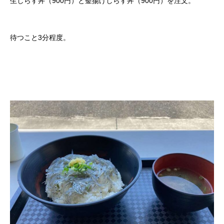
生しらす丼（900円）と釜揚げしらす丼（900円）を注文。
待つこと3分程度。