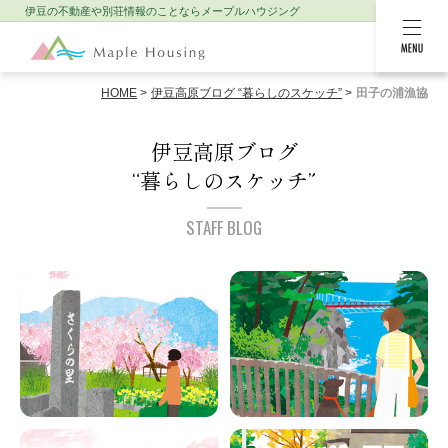
伊豆の不動産や別荘情報のことなら
メープルハウジング
MENU
HOME
伊豆高原ブログ “暮らしのスケッチ”
田子の浦漁協
伊豆高原ブログ
“暮らしのスケッチ”
STAFF BLOG