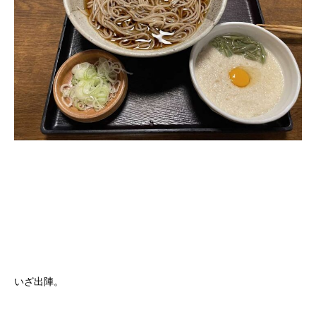
いざ出陣。