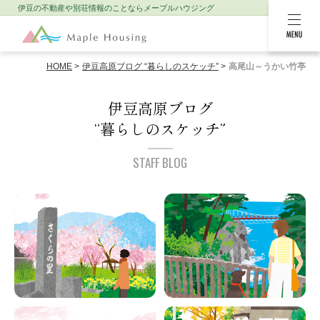
伊豆の不動産や別荘情報のことなら
メープルハウジング
MENU
HOME
伊豆高原ブログ “暮らしのスケッチ”
高尾山～うかい竹亭
伊豆高原ブログ
“暮らしのスケッチ”
STAFF BLOG