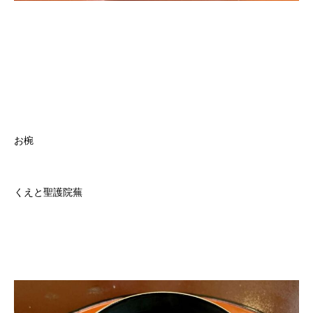
お椀
くえと聖護院蕪