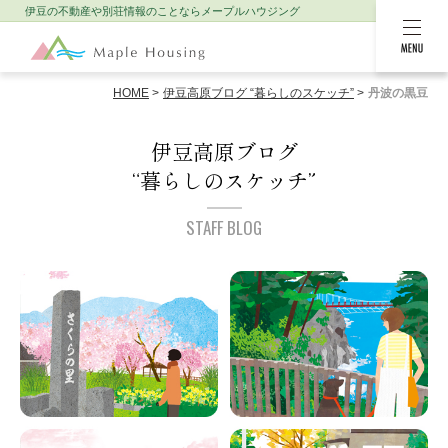
伊豆の不動産や別荘情報のことなら
メープルハウジング
MENU
HOME
伊豆高原ブログ “暮らしのスケッチ”
丹波の黒豆
伊豆高原ブログ
“暮らしのスケッチ”
STAFF BLOG