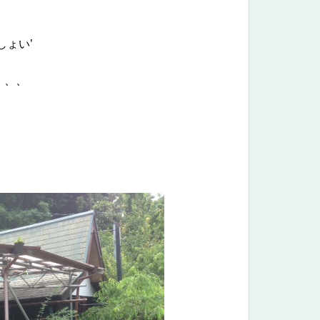
しょい’
、、、