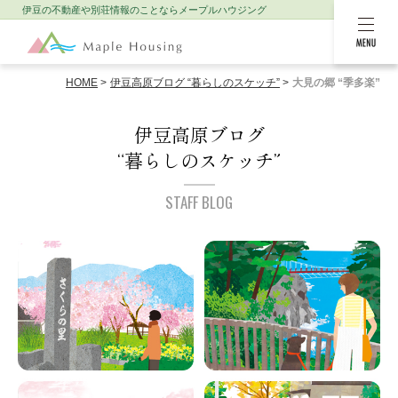
伊豆の不動産や別荘情報のことなら
メープルハウジング
MENU
HOME
伊豆高原ブログ “暮らしのスケッチ”
大見の郷 “季多楽”
伊豆高原ブログ
“暮らしのスケッチ”
STAFF BLOG