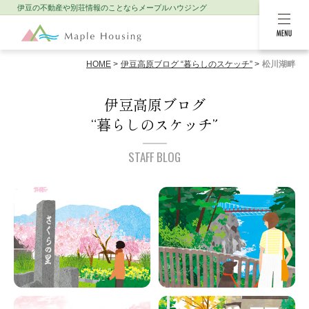
伊豆の不動産や別荘情報のことなら
メープルハウジング
MENU
HOME
伊豆高原ブログ “暮らしのスケッチ”
松川湖畔
伊豆高原ブログ
“暮らしのスケッチ”
STAFF BLOG