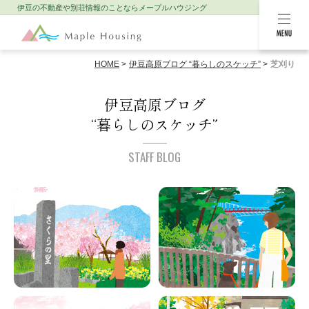
伊豆の不動産や別荘情報のことなら
メープルハウジング
MENU
HOME
伊豆高原ブログ “暮らしのスケッチ”
芝刈り
伊豆高原ブログ
“暮らしのスケッチ”
STAFF BLOG