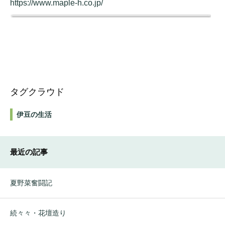
https://www.maple-h.co.jp/
タグクラウド
伊豆の生活
最近の記事
夏野菜奮闘記
続々々・花壇造り